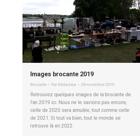
Images brocante 2019
Brocante
Par
Rédacteur
28 novembre 2019
Retrouvez quelques images de la brocante de
l’an 2019 ici. Nous ne le savions pas encore,
celle de 2020 sera annulée, tout comme celle
de 2021. Si tout va bien, tout le monde se
retrouve là en 2022.