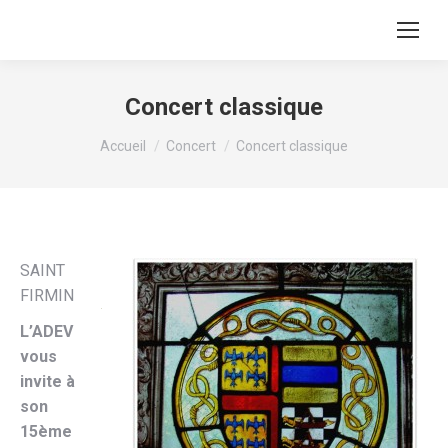
Concert classique
Vous êtes ici :
Accueil
Concert
Concert classique
SAINT
FIRMIN
L’ADEV
vous
invite à
son
15ème