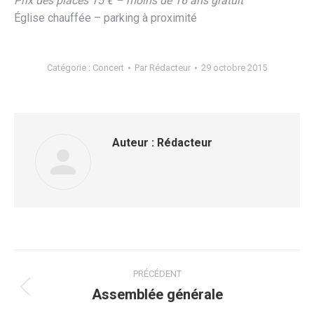
Prix des places 15 € – moins de 16 ans gratuit
Église chauffée – parking à proximité
Catégorie :
Concert
Par
Rédacteur
29 octobre 2015
Auteur :
Rédacteur
Navigation
PRÉCÉDENT
article
Assemblée générale
Article
précédent