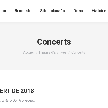
ion
Brocante
Sites classés
Dons
Histoire 
Concerts
Vous êtes ici :
Accueil
Images d’archives
Concerts
ERT DE 2018
ments à JJ Troncquo)