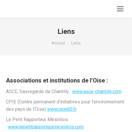
Liens
Vous êtes ici :
Accueil
Liens
Associations et institutions de l’Oise :
ASCE, Sauvegarde de Chantilly :
www.asce-chantilly.com
CPIE (
C
entre
p
ermanent d’
i
nitiatives pour l’
e
nvironnement
des
pays de l’Oise)
www.cpie60.fr
Le Petit Rapporteur Mesnilois
:
www.lepetitrapporteurmesnilois.com