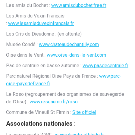
Les amis du Bochet :
www.amisdubochet.free.fr
Les Amis du Vexin Français
:
www.lesamisduvexinfrancais.fr
Les Cris de Dieudonne : (en attente)
Musée Condé :
www.chateaudechantilly.com
Oise dans le Vent :
www.oise-dans-le-vent.com
Pas de centrale en basse automne :
www.pasdecentrale.fr
Parc naturel Régional Oise Pays de France :
www.parc-
oise-paysdefrance.fr
Le Roso (regroupement des organismes de sauvegarde
de l’Oise) :
www.reseaumc.fr/roso
Commune de Vineuil St Firmin :
Site officiel
Associations nationales :
La communauté WWF :
www.planete-attitude.fr