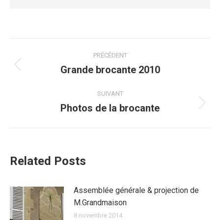
Navigation
PRÉCÉDENT
article
Grande brocante 2010
Article
précédent
:
SUIVANT
Photos de la brocante
Article
suivant
:
Related Posts
Assemblée générale & projection de
M.Grandmaison
8 novembre 2014